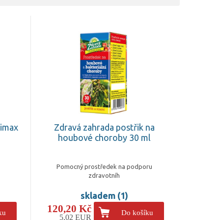
rimax
Zdravá zahrada postřik na
houbové choroby 30 ml
Pomocný prostředek na podporu
zdravotníh
skladem (1)
120,20 Kč
ku
Do košíku
5,02 EUR