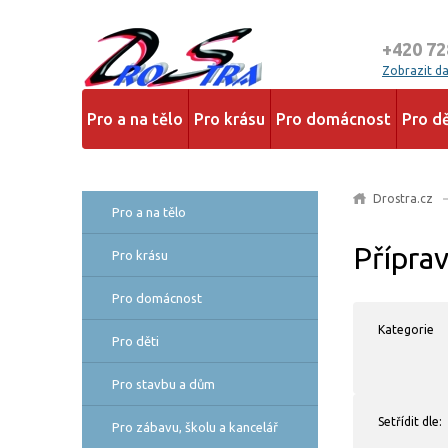
+420 72
Zobrazit dal
Pro a na tělo
Pro krásu
Pro domácnost
Pro dě
Drostra.cz
Pro a na tělo
Příprav
Pro krásu
Pro domácnost
Kategorie
Pro děti
Pro stavbu a dům
Setřídit dle:
Pro zábavu, školu a kancelář