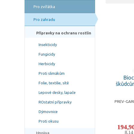
Pro zvířátka
Pro zahradu
Přípravky na ochranu rostlin
Insekticidy
Fungicidy
Herbicidy
Proti slimákům
Bioc
škůdců
Folie, textilie, sítě
Lepové desky, lapače
PREV-GARD 
ROstatní přípravky
Dýmovnice
Proti okusu
194,9
8,1
Hnojiva