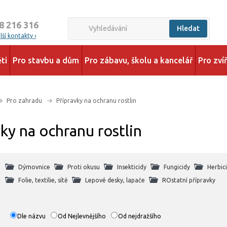
8 216 316
Hledat
ší kontakty ›
ti
Pro stavbu a dům
Pro zábavu, školu a kancelář
Pro zví
Pro zahradu
Přípravky na ochranu rostlin
ky na ochranu rostlin
Dýmovnice
Proti okusu
Insekticidy
Fungicidy
Herbic
Folie, textilie, sítě
Lepové desky, lapače
ROstatní přípravky
Dle názvu
Od Nejlevnějšího
Od nejdražšího