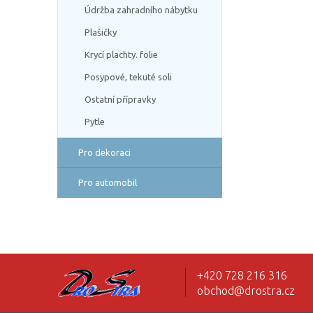
Údržba zahradního nábytku
Plašičky
Krycí plachty. folie
Posypové, tekuté soli
Ostatní přípravky
Pytle
Pro dekoraci
Pro automobil
+420 728 216 316
obchod@drostra.cz