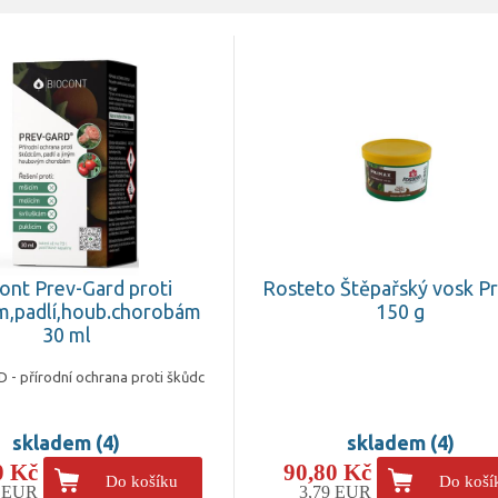
ont Prev-Gard proti
Rosteto Štěpařský vosk P
m,padlí,houb.chorobám
150 g
30 ml
- přírodní ochrana proti škůdc
skladem (4)
skladem (4)
0 Kč
90,80 Kč
Do košíku
Do koší
4 EUR
3,79 EUR