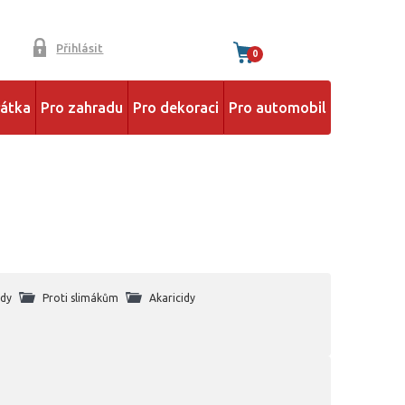
Přihlásit
0
řátka
Pro zahradu
Pro dekoraci
Pro automobil
idy
Proti slimákům
Akaricidy