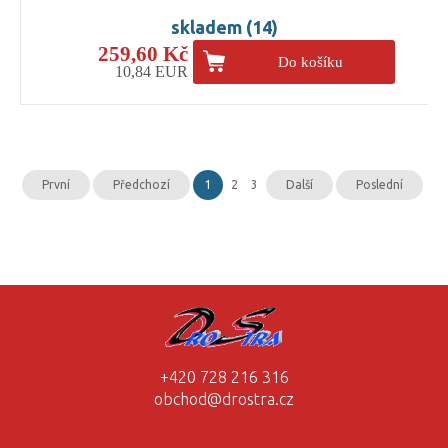
skladem (14)
259,60 Kč
Do košíku
10,84 EUR
První
Předchozí
1
2
3
Další
Poslední
+420 728 216 316
obchod@drostra.cz