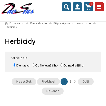
0
Drostra.cz
Pro zahradu
Přípravky na ochranu rostlin
Herbicidy
Herbicidy
Setřídit dle:
Dle názvu
Od Nejlevnějšího
Od nejdražšího
Na začátek
Předchozí
1
2
3
Další
Na konec