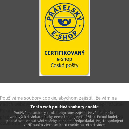
Tento web používá soubory cookie
Používáme soubory cookie, abychom zajistili, že vám na
našich webových stránkách poskytneme ten nejlepší zážitek.
Tento web používá soubory cookie
Pokud budete pokračovat v používání stránky, budeme
Používáme soubory cookie, abychom zajistili, že vám na našich
předpokládat, že jste spokojeni s přijímáním všech souborů
webových stránkách poskytneme ten nejlepší zážitek. Pokud budete
pokračovat v používání stránky, budeme předpokládat, že jste spokojeni
cookie na této stránce.
s přijímáním všech souborů cookie na této stránce.