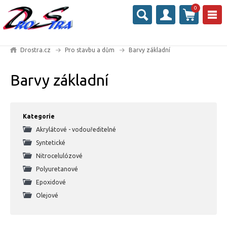
0
Drostra.cz
Pro stavbu a dům
Barvy základní
Barvy základní
Kategorie
Akrylátové - vodouředitelné
Syntetické
Nitrocelulózové
Polyuretanové
Epoxidové
Olejové