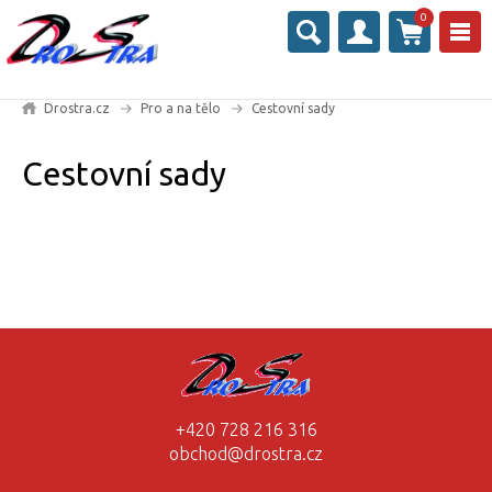
0
Drostra.cz
Pro a na tělo
Cestovní sady
Cestovní sady
+420 728 216 316
obchod@drostra.cz