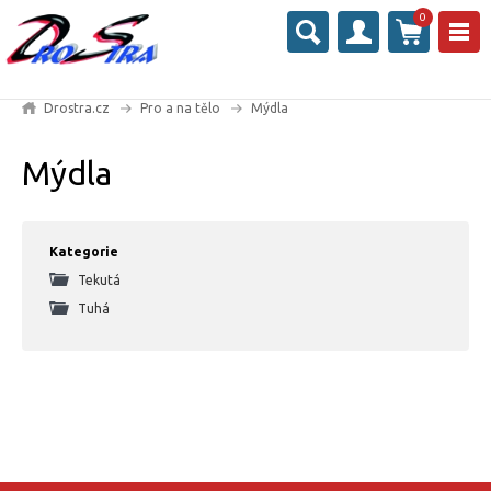
0
Drostra.cz
Pro a na tělo
Mýdla
Mýdla
Kategorie
Tekutá
Tuhá