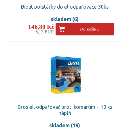
Biolit polštářky do el.odpařovače 30ks
skladem (6)
146,80 Kč
Do košíku
6,13 EUR
Bros el. odpařovač proti komárům + 10 ks
náplń
skladem (19)