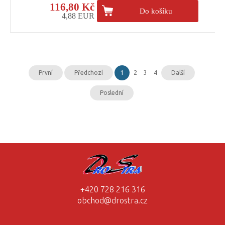
116,80 Kč
Do košíku
4,88 EUR
První
Předchozí
1
2
3
4
Další
Poslední
+420 728 216 316
obchod@drostra.cz