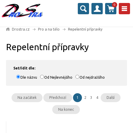
0
Drostra.cz
Pro a na tělo
Repelentní přípravky
Repelentní přípravky
Setřídit dle:
Dle názvu
Od Nejlevnějšího
Od nejdražšího
Na začátek
Předchozí
1
2
3
4
Další
Na konec