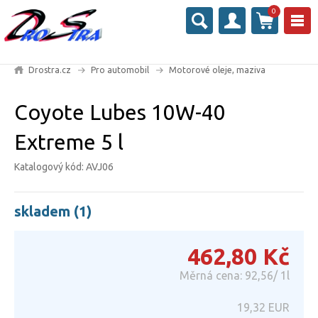
0
Drostra.cz
Pro automobil
Motorové oleje, maziva
Coyote Lubes 10W-40
Extreme 5 l
Katalogový kód: AVJ06
skladem (1)
462,80
Kč
Měrná cena: 92,56/ 1l
19,32
EUR