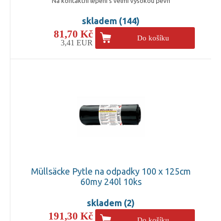
Na kontaktní lepení s velmi vysokou pevn
skladem (144)
81,70 Kč
Do košíku
3,41 EUR
Müllsäcke Pytle na odpadky 100 x 125cm
60my 240l 10ks
skladem (2)
191,30 Kč
Do košíku