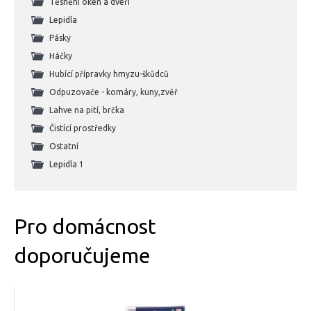
Těsnění oken a dveří
Lepidla
Pásky
Háčky
Hubící přípravky hmyzu-škůdců
Odpuzovače - komáry, kuny,zvěř
Lahve na pití, brčka
Čistící prostředky
Ostatní
Lepidla 1
Pro domácnost
doporučujeme