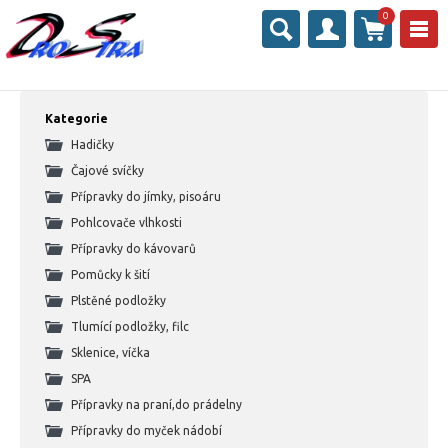
0
Kategorie
Hadičky
Čajové svíčky
Přípravky do jímky, pisoáru
Pohlcovače vlhkosti
Přípravky do kávovarů
Pomůcky k šití
Plstěné podložky
Tlumící podložky, filc
Sklenice, víčka
SPA
Přípravky na praní,do prádelny
Přípravky do myček nádobí