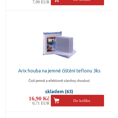
7,99 EUR
Arix houba na jemné čištění teflonu 3ks
Čistí jemně a efektivně všechny choulost
skladem (63)
16,90 Kč
Do košíku
0,71 EUR