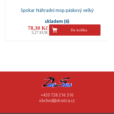
Spokar Náhradní mop páskový velký
skladem (6)
78,30 Kč
Do košíku
3,27 EUR
+420 728 216 316
obchod@drostra.cz