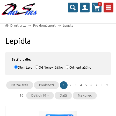
0
Drostra.cz
Pro domácnost
Lepidla
Lepidla
Setřídit dle:
Dle názvu
Od Nejlevnějšího
Od nejdražšího
Na začátek
Předchozí
1
2
3
4
5
6
7
8
9
10
Dalších 10 >
Další
Na konec