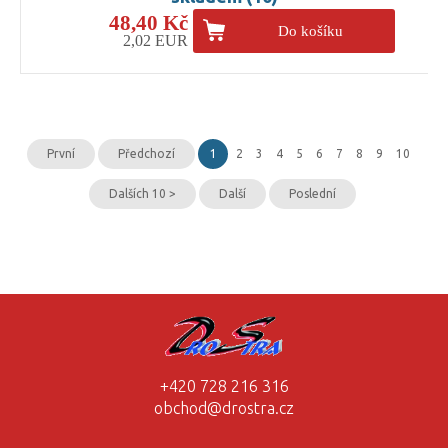
48,40 Kč
Do košíku
2,02 EUR
První
Předchozí
1
2
3
4
5
6
7
8
9
10
Dalších 10 >
Další
Poslední
+420 728 216 316
obchod@drostra.cz