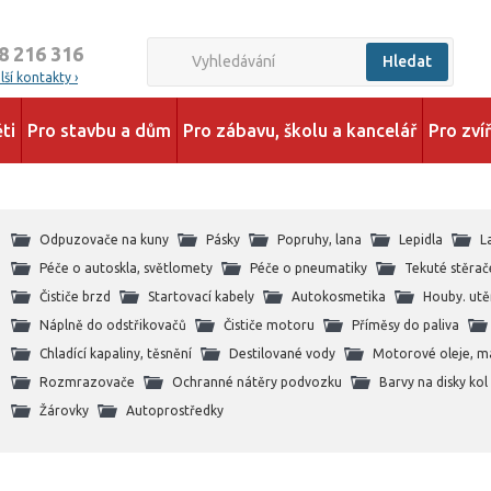
8 216 316
Hledat
ší kontakty ›
ti
Pro stavbu a dům
Pro zábavu, školu a kancelář
Pro zví
Odpuzovače na kuny
Pásky
Popruhy, lana
Lepidla
L
Péče o autoskla, světlomety
Péče o pneumatiky
Tekuté stěrač
Čističe brzd
Startovací kabely
Autokosmetika
Houby. utě
Náplně do odstřikovačů
Čističe motoru
Příměsy do paliva
Chladící kapaliny, těsnění
Destilované vody
Motorové oleje, m
Rozmrazovače
Ochranné nátěry podvozku
Barvy na disky kol
Žárovky
Autoprostředky