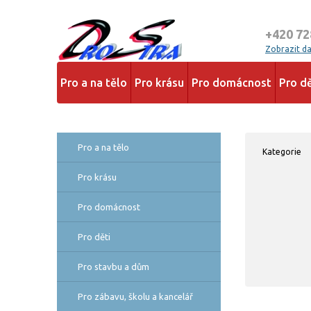
+420 72
Zobrazit dal
Pro a na tělo
Pro krásu
Pro domácnost
Pro dě
Pro a na tělo
Kategorie
Pro krásu
Pro domácnost
Pro děti
Pro stavbu a dům
Pro zábavu, školu a kancelář