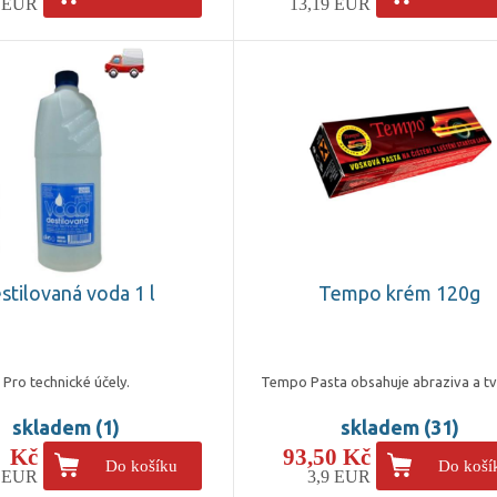
3 EUR
13,19 EUR
stilovaná voda 1 l
Tempo krém 120g
Pro technické účely.
Tempo Pasta obsahuje abraziva a t
skladem (1)
skladem (31)
- Kč
93,50 Kč
Do košíku
Do koší
6 EUR
3,9 EUR