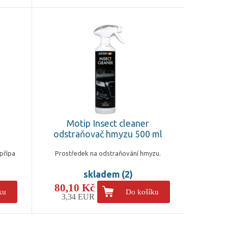
Motip Insect cleaner
odstraňovač hmyzu 500 ml
 přípa
Prostředek na odstraňování hmyzu.
skladem (2)
80,10 Kč
ku
Do košíku
3,34 EUR