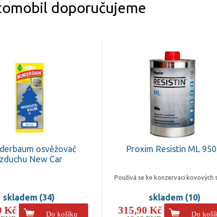
tomobil doporučujeme
derbaum osvěžovač
Proxim Resistin ML 950
zduchu New Car
Používá se ke konzervaci kovových 
skladem (34)
skladem (10)
0 Kč
315,90 Kč
Do košíku
Do koší