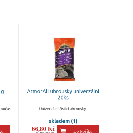
 g
ArmorAll ubrousky univerzální
20ks
součás
Univerzální čistící ubrousky.
skladem (1)
66,80 Kč
ku
Do košíku