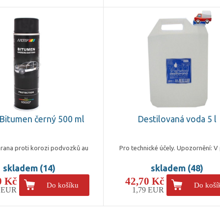
Bitumen černý 500 ml
Destilovaná voda 5 l
hrana proti korozi podvozků au
Pro technické účely. Upozornění: V
skladem (14)
skladem (48)
0 Kč
42,70 Kč
Do košíku
Do koší
1 EUR
1,79 EUR