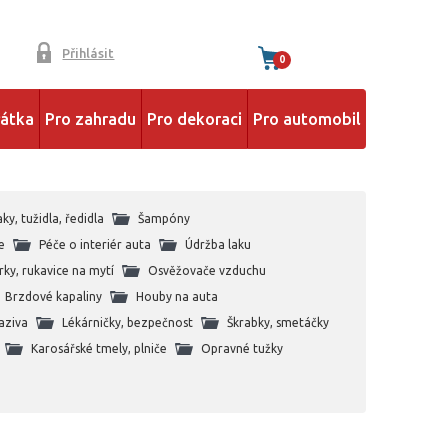
Přihlásit
0
řátka
Pro zahradu
Pro dekoraci
Pro automobil
aky, tužidla, ředidla
Šampóny
e
Péče o interiér auta
Údržba laku
rky, rukavice na mytí
Osvěžovače vzduchu
Brzdové kapaliny
Houby na auta
aziva
Lékárničky, bezpečnost
Škrabky, smetáčky
Karosářské tmely, plniče
Opravné tužky