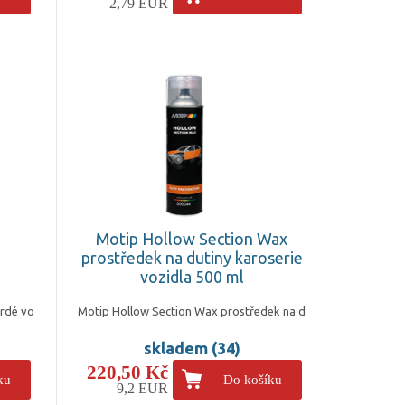
2,79 EUR
Motip Hollow Section Wax
prostředek na dutiny karoserie
vozidla 500 ml
vrdé vo
Motip Hollow Section Wax prostředek na d
skladem (34)
220,50 Kč
ku
Do košíku
9,2 EUR