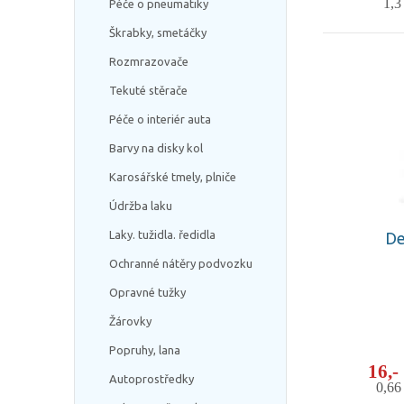
1,
Péče o pneumatiky
Škrabky, smetáčky
Rozmrazovače
Tekuté stěrače
Péče o interiér auta
Barvy na disky kol
Karosářské tmely, plniče
Údržba laku
Laky. tužidla. ředidla
De
Ochranné nátěry podvozku
Opravné tužky
Žárovky
Popruhy, lana
16,
Autoprostředky
0,6