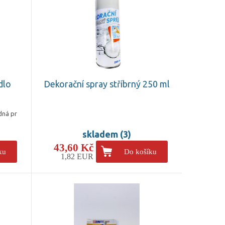
dlo
Dekorační spray stříbrný 250 ml
dná pr
skladem (3)
43,60 Kč
ku
Do košíku
1,82 EUR