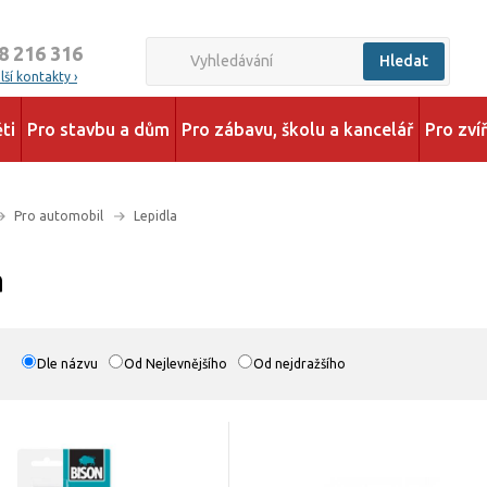
8 216 316
Hledat
ší kontakty ›
ti
Pro stavbu a dům
Pro zábavu, školu a kancelář
Pro zví
Pro automobil
Lepidla
a
Dle názvu
Od Nejlevnějšího
Od nejdražšího