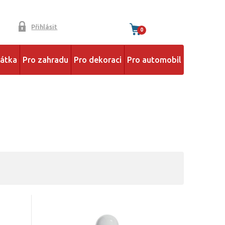
Přihlásit
0
řátka
Pro zahradu
Pro dekoraci
Pro automobil