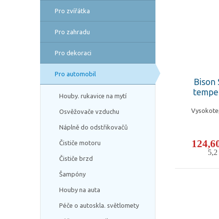
Pro zvířátka
Pro zahradu
Pro dekoraci
Pro automobil
Bison 
temper
Houby. rukavice na mytí
Vysokotep
Osvěžovače vzduchu
Náplně do odstřikovačů
124,6
Čističe motoru
5,
Čističe brzd
Šampóny
Houby na auta
Péče o autoskla. světlomety