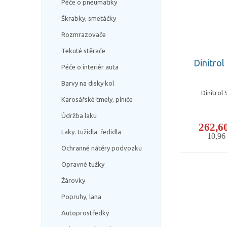
Péče o pneumatiky
Škrabky, smetáčky
Rozmrazovače
Tekuté stěrače
Dinitrol
Péče o interiér auta
Barvy na disky kol
Dinitrol
Karosářské tmely, plniče
Údržba laku
262,6
Laky. tužidla. ředidla
10,9
Ochranné nátěry podvozku
Opravné tužky
Žárovky
Popruhy, lana
Autoprostředky