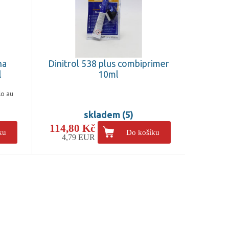
na
Dinitrol 538 plus combiprimer
l
10ml
lo au
skladem (5)
114,80 Kč
ku
Do košíku
4,79 EUR