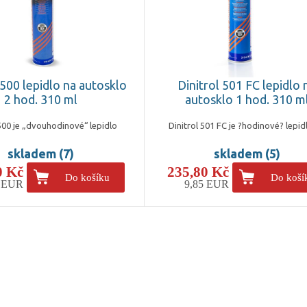
 500 lepidlo na autosklo
Dinitrol 501 FC lepidlo 
2 hod. 310 ml
autosklo 1 hod. 310 m
 500 je „dvouhodinové“ lepidlo
Dinitrol 501 FC je ?hodinové? lepid
skladem (7)
skladem (5)
0 Kč
235,80 Kč
Do košíku
Do koší
6 EUR
9,85 EUR