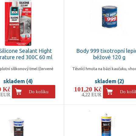
Silicone Sealant Hight
Body 999 tixotropní lepi
ature red 300C 60 ml
béžové 120 g
lotní silikonový tmel (červené
Těsnící hmota na bázi kaučuku, vho
skladem (4)
skladem (2)
0 Kč
101,20 Kč
Do košíku
Do koší
2 EUR
4,22 EUR