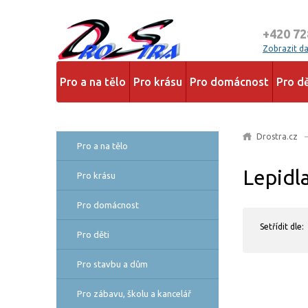
+420 72
Zobrazit dal
Pro a na tělo
Pro krásu
Pro domácnost
Pro dě
Drostra.cz
Pro a na tělo
Lepidl
Pro krásu
Pro domácnost
Setřídit dle:
Pro děti
Pro stavbu a dům
Pro zábavu, školu a kancelář