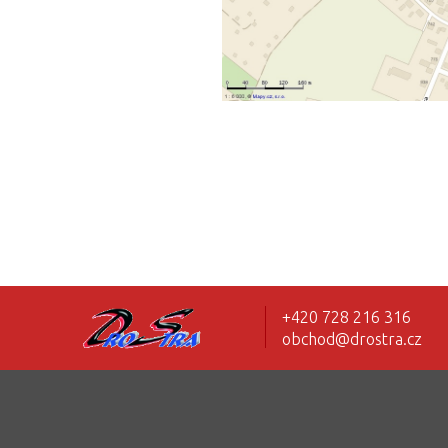
+420 728 216 316
obchod@drostra.cz