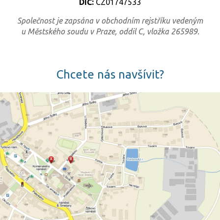
DIČ:
CZ01747533
Společnost je zapsána v obchodním rejstříku vedeným
u Městského soudu v Praze, oddil C, vložka 265989.
Chcete nás navšívit?