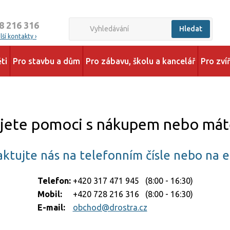
8 216 316
Hledat
ší kontakty ›
ti
Pro stavbu a dům
Pro zábavu, školu a kancelář
Pro zví
jete pomoci s nákupem nebo mát
ktujte nás na telefonním čísle nebo na 
Telefon:
+420 317 471 945 (8:00 - 16:30)
Mobil:
+420 728 216 316 (8:00 - 16:30)
E-mail:
obchod@drostra.cz