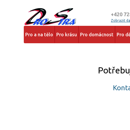
+420 72
Zobrazit dal
Pro a na tělo
Pro krásu
Pro domácnost
Pro dě
Potřebu
Konta