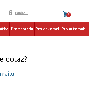
Přihlásit
0
řátka
Pro zahradu
Pro dekoraci
Pro automobil
e dotaz?
emailu