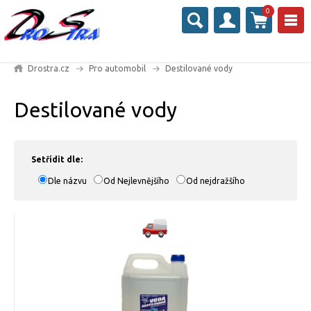
0
Drostra.cz
Pro automobil
Destilované vody
Destilované vody
Setřídit dle:
Dle názvu
Od Nejlevnějšího
Od nejdražšího