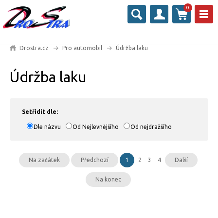
0
Drostra.cz
Pro automobil
Údržba laku
Údržba laku
Setřídit dle:
Dle názvu
Od Nejlevnějšího
Od nejdražšího
Na začátek
Předchozí
1
2
3
4
Další
Na konec