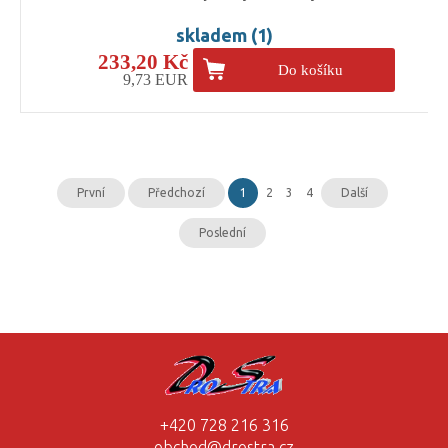
skladem (1)
233,20 Kč
Do košíku
9,73 EUR
První
Předchozí
1
2
3
4
Další
Poslední
+420 728 216 316
obchod@drostra.cz