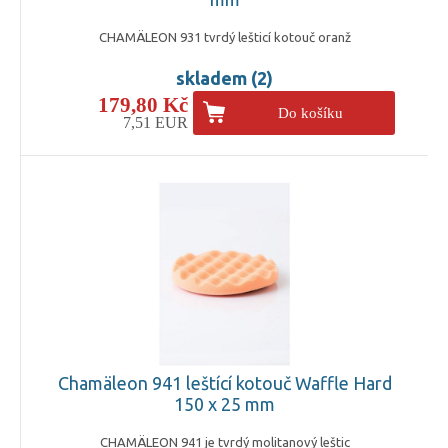
CHAMÄLEON 931 tvrdý lešticí kotouč oranž
skladem (2)
179,80 Kč
Do košíku
7,51 EUR
Chamäleon 941 leštící kotouč Waffle Hard
150 x 25 mm
CHAMÄLEON 941 je tvrdý molitanový leštic