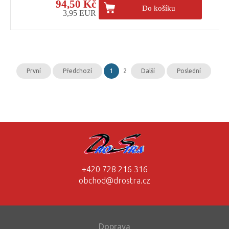
94,50 Kč
Do košíku
3,95 EUR
První
Předchozí
1
2
Další
Poslední
+420 728 216 316
obchod@drostra.cz
Doprava