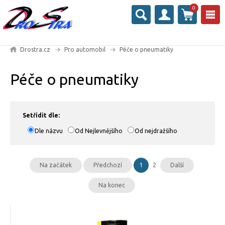
0
Drostra.cz
Pro automobil
Péče o pneumatiky
Péče o pneumatiky
Setřídit dle:
Dle názvu
Od Nejlevnějšího
Od nejdražšího
Na začátek
Předchozí
1
2
Další
Na konec