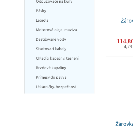
Odpuzovače na kuny
Pásky
Žáro
Lepidla
Motorové oleje, maziva
Destilované vody
114,8
4,7
Startovací kabely
Chladící kapaliny, těsnění
Brzdové kapaliny
Příměsy do paliva
Lékárničky. bezpečnost
Žárovk