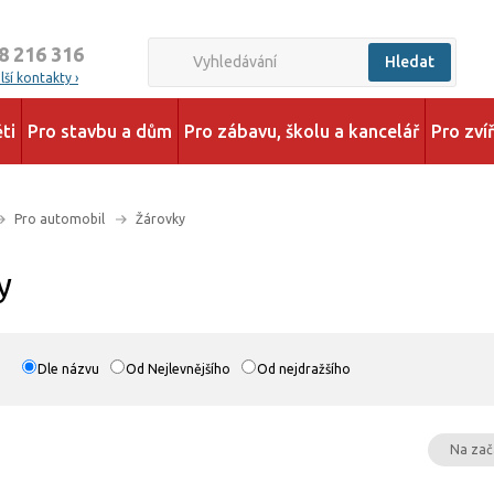
8 216 316
Hledat
ší kontakty ›
ti
Pro stavbu a dům
Pro zábavu, školu a kancelář
Pro zví
Pro automobil
Žárovky
y
Dle názvu
Od Nejlevnějšího
Od nejdražšího
Na zač