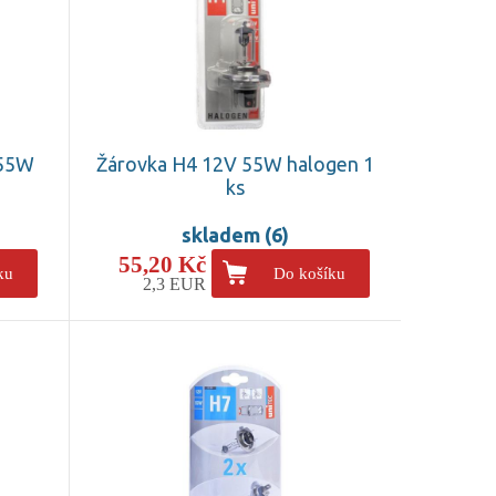
 55W
Žárovka H4 12V 55W halogen 1
ks
skladem (6)
55,20 Kč
ku
Do košíku
2,3 EUR