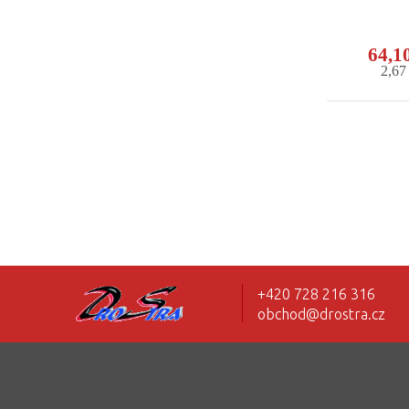
64,1
2,6
+420 728 216 316
obchod@drostra.cz