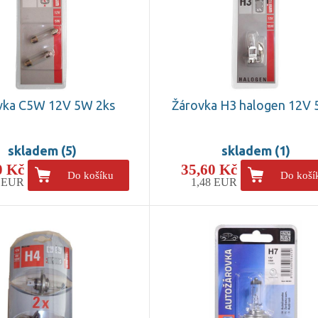
vka C5W 12V 5W 2ks
Žárovka H3 halogen 12V
skladem (5)
skladem (1)
0 Kč
35,60 Kč
Do košíku
Do koší
8 EUR
1,48 EUR