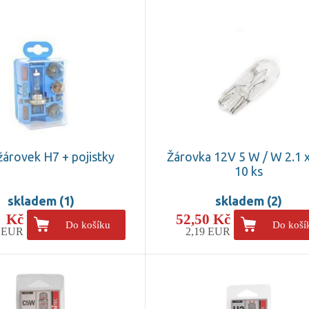
žárovek H7 + pojistky
Žárovka 12V 5 W / W 2.1 x
10 ks
skladem (1)
skladem (2)
- Kč
52,50 Kč
Do košíku
Do koší
5 EUR
2,19 EUR