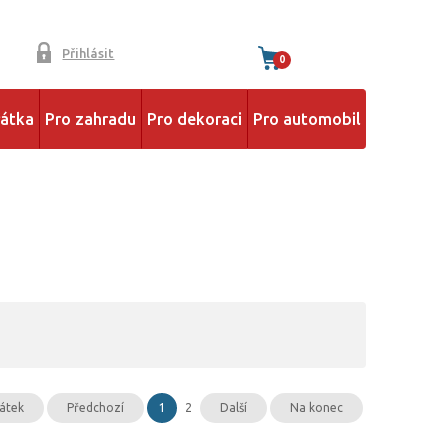
Přihlásit
0
řátka
Pro zahradu
Pro dekoraci
Pro automobil
átek
Předchozí
1
2
Další
Na konec