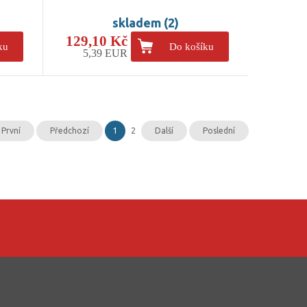
skladem (2)
129,10 Kč
ku
Do košíku
5,39 EUR
První
Předchozí
1
2
Další
Poslední