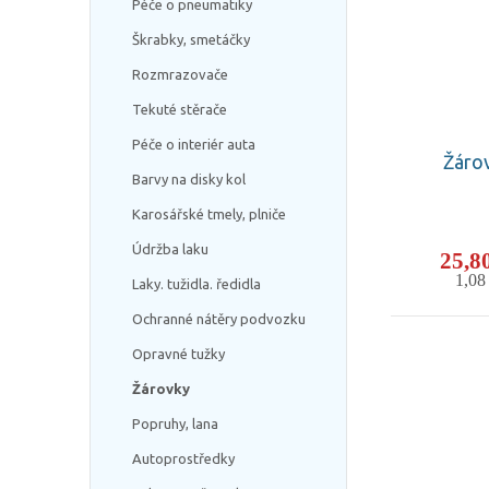
Péče o pneumatiky
Škrabky, smetáčky
Rozmrazovače
Tekuté stěrače
Péče o interiér auta
Žáro
Barvy na disky kol
Karosářské tmely, plniče
Údržba laku
25,8
1,0
Laky. tužidla. ředidla
Ochranné nátěry podvozku
Opravné tužky
Žárovky
Popruhy, lana
Autoprostředky