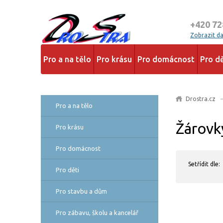
+420 72
Zobrazit dal
Pro a na tělo
Pro krásu
Pro domácnost
Pro dě
Drostra.cz
Pro a na tělo
Žárovk
Pro krásu
Pro domácnost
Setřídit dle:
Pro děti
Pro stavbu a dům
Pro zábavu, školu a kancelář