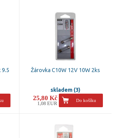
 9.5
Žárovka C10W 12V 10W 2ks
skladem (3)
25,80 Kč
ku
Do košíku
1,08 EUR