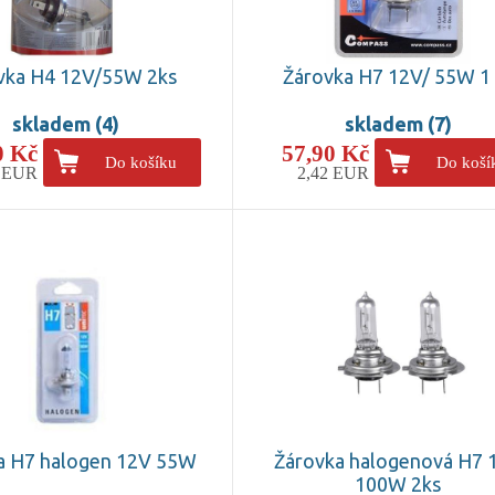
vka H4 12V/55W 2ks
Žárovka H7 12V/ 55W 1 
skladem (4)
skladem (7)
0 Kč
57,90 Kč
Do košíku
Do koší
9 EUR
2,42 EUR
a H7 halogen 12V 55W
Žárovka halogenová H7 
100W 2ks