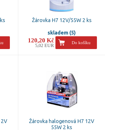
ks
Žárovka H7 12V/55W 2 ks
skladem (5)
120,20 Kč
ku
Do košíku
5,02 EUR
12V
Žárovka halogenová H7 12V
55W 2 ks