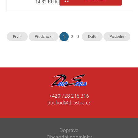
14,82 EUR
První
Předchozí
1
2
3
Další
Poslední
+420 728 216 316
obchod@drostra.cz
Doprava
Obchodní podmínky