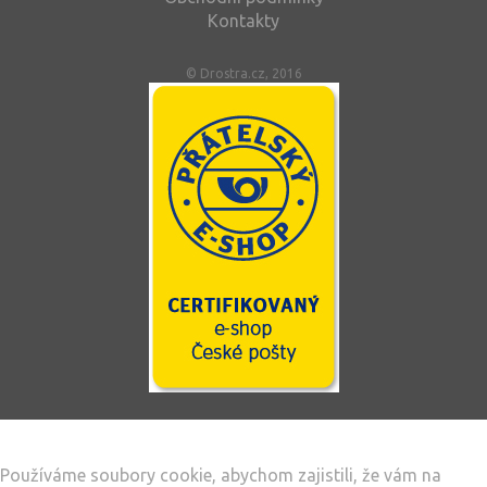
Kontakty
© Drostra.cz, 2016
Tento web používá soubory cookie
Používáme soubory cookie, abychom zajistili, že vám na