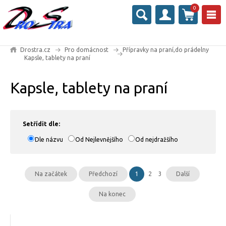
0
Drostra.cz
Pro domácnost
Přípravky na praní,do prádelny
Kapsle, tablety na praní
Kapsle, tablety na praní
Setřídit dle:
Dle názvu
Od Nejlevnějšího
Od nejdražšího
Na začátek
Předchozí
1
2
3
Další
Na konec