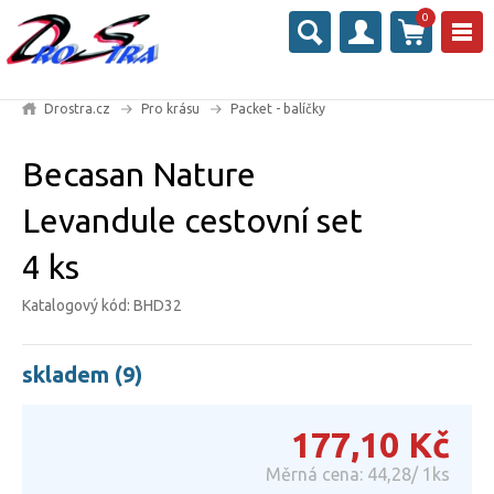
0
Drostra.cz
Pro krásu
Packet - balíčky
Becasan Nature
Levandule cestovní set
4 ks
Katalogový kód: BHD32
skladem (9)
177,10
Kč
Měrná cena: 44,28/ 1ks