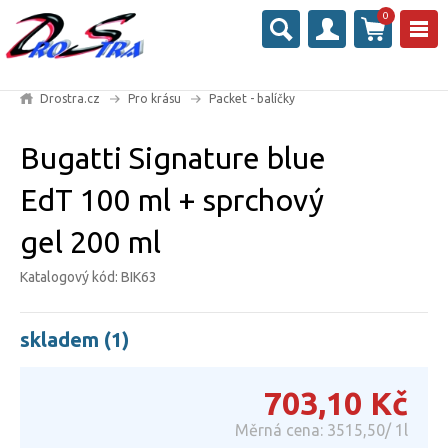
0
Drostra.cz
Pro krásu
Packet - balíčky
Bugatti Signature blue
EdT 100 ml + sprchový
gel 200 ml
Katalogový kód: BIK63
skladem (1)
703,10
Kč
Měrná cena: 3515,50/ 1l