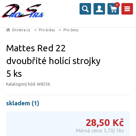
0
Drostra.cz
Pro krásu
Pro ženy
Mattes Red 22
dvoubřité holící strojky
5 ks
Katalogový kód: AHD56
skladem (1)
28,50
Kč
Měrná cena: 5,70/ 1ks