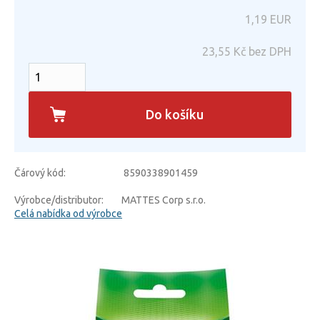
1,19
EUR
23,55
Kč bez DPH
Do košíku
Čárový kód:
8590338901459
Výrobce/distributor:
MATTES Corp s.r.o.
Celá nabídka od výrobce