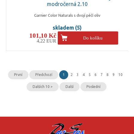
modročerná 2.10
Garnier Color Naturals s dvojí péčí oliv
skladem (5)
101,10 Kč
Do košíku
4,22 EUR
První
Předchozí
1
2
3
4
5
6
7
8
9
10
Dalších 10 >
Další
Poslední