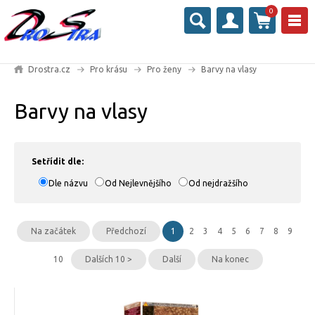
0
Drostra.cz
Pro krásu
Pro ženy
Barvy na vlasy
Barvy na vlasy
Setřídit dle:
Dle názvu
Od Nejlevnějšího
Od nejdražšího
Na začátek
Předchozí
1
2
3
4
5
6
7
8
9
10
Dalších 10 >
Další
Na konec