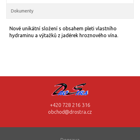
Dokumenty
Nové unikátní složení s obsahem pleti vlastního
hydraminu a výtažků z jadérek hroznového vína.
+420 728 216 316
obchod@drostra.cz