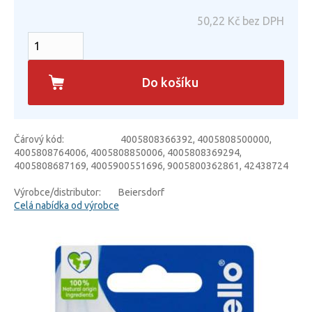
50,22
Kč bez DPH
Do košíku
Čárový kód:
4005808366392, 4005808500000,
4005808764006, 4005808850006, 4005808369294,
4005808687169, 4005900551696, 9005800362861, 42438724
Výrobce/distributor:
Beiersdorf
Celá nabídka od výrobce