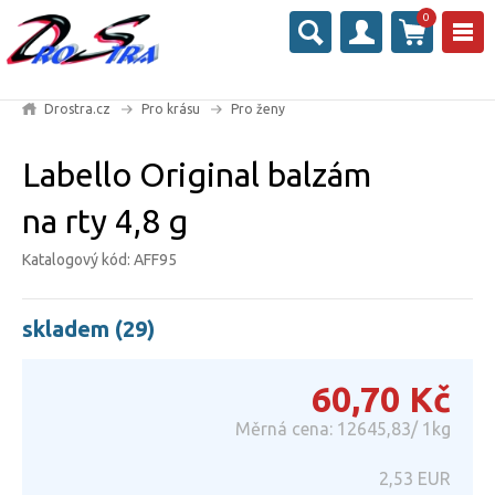
0
Drostra.cz
Pro krásu
Pro ženy
Labello Original balzám
na rty 4,8 g
Katalogový kód: AFF95
skladem (29)
60,70
Kč
Měrná cena: 12645,83/ 1kg
2,53
EUR