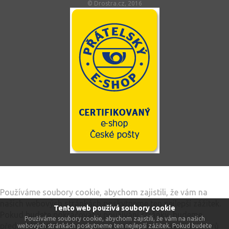
© Drostra.cz, 2016
Tento web používá soubory cookie
Používáme soubory cookie, abychom zajistili, že vám na
našich webových stránkách poskytneme ten nejlepší zážitek.
Tento web používá soubory cookie
Pokud budete pokračovat v používání stránky, budeme
Používáme soubory cookie, abychom zajistili, že vám na našich
předpokládat, že jste spokojeni s přijímáním všech souborů
webových stránkách poskytneme ten nejlepší zážitek. Pokud budete