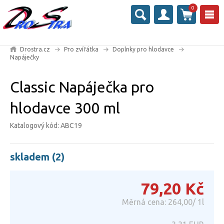
0
Drostra.cz
Pro zvířátka
Doplnky pro hlodavce
Napáječky
Classic Napáječka pro
hlodavce 300 ml
Katalogový kód: ABC19
skladem (2)
79,20
Kč
Měrná cena: 264,00/ 1l