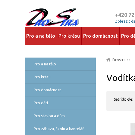
+420 72
Zobrazit dal
Pro a na tělo
Pro krásu
Pro domácnost
Pro dě
Drostra.cz
Pro a na tělo
Vodítka
Pro krásu
Pro domácnost
Setřídit dle:
Pro děti
Pro stavbu a dům
Pro zábavu, školu a kancelář