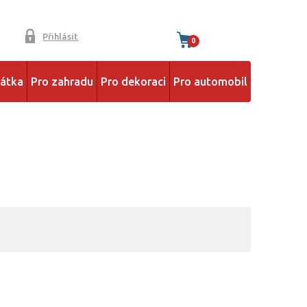
Přihlásit
0
řátka
Pro zahradu
Pro dekoraci
Pro automobil