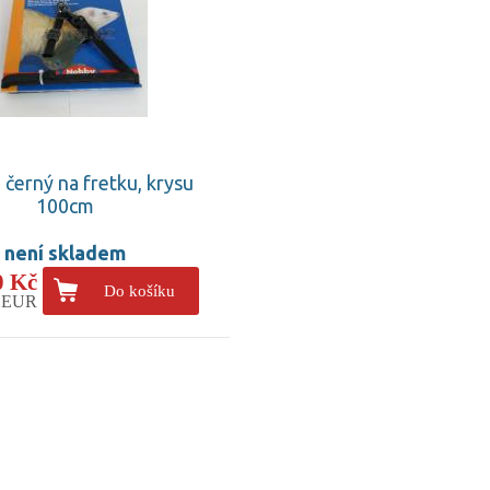
 černý na fretku, krysu
100cm
není skladem
0 Kč
Do košíku
5 EUR