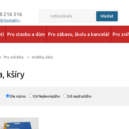
8 216 316
Hledat
ší kontakty ›
ti
Pro stavbu a dům
Pro zábavu, školu a kancelář
Pro zví
Pro zvířátka
Vodítka, kšíry
, kšíry
Dle názvu
Od Nejlevnějšího
Od nejdražšího