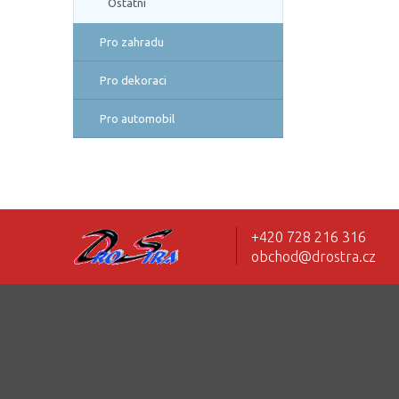
Ostatní
Pro zahradu
Pro dekoraci
Pro automobil
+420 728 216 316
obchod@drostra.cz