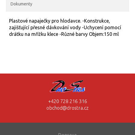
Dokumenty
Plastové napaječky pro hlodavce. -Konstrukce,
zajišťující přesné dávkování vody -Uchycení pomocí
drátku na mřížku klece -Různé barvy Objem:150 ml
+420 728 216 316
obchod@drostra.cz