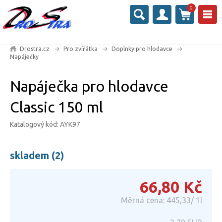
0
Drostra.cz
Pro zvířátka
Doplnky pro hlodavce
Napáječky
Napáječka pro hlodavce
Classic 150 ml
Katalogový kód: AYK97
skladem (2)
66,80
Kč
Měrná cena: 445,33/ 1l