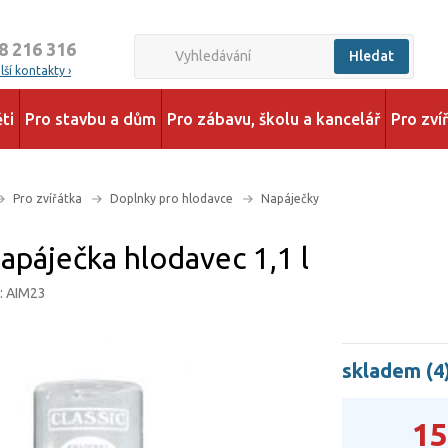
8 216 316
Hledat
ší kontakty ›
ti
Pro stavbu a dům
Pro zábavu, školu a kancelář
Pro zví
Pro zvířátka
Doplnky pro hlodavce
Napáječky
apáječka hlodavec 1,1 l
: AIM23
skladem (4
15