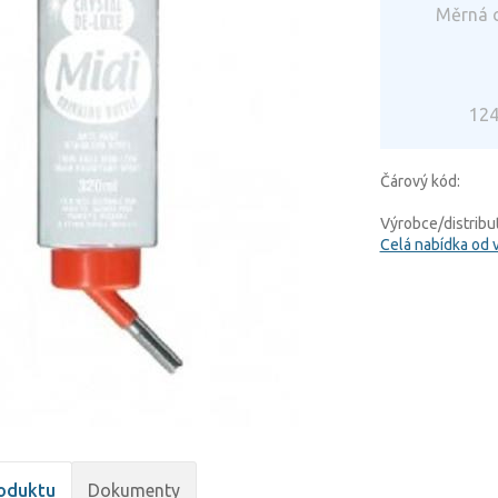
Měrná c
124
Čárový kód:
Výrobce/distribut
Celá nabídka od 
oduktu
Dokumenty