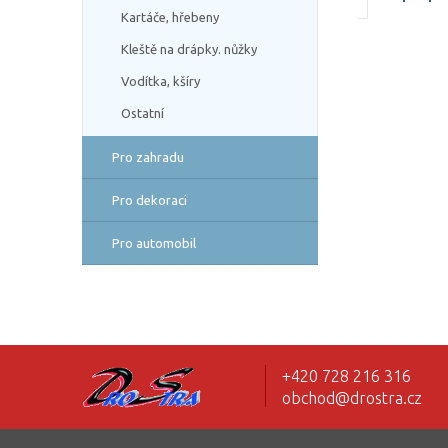
Kartáče, hřebeny
Kleště na drápky. nůžky
Vodítka, kšíry
Ostatní
Pro zahradu
Pro dekoraci
Pro automobil
+420 728 216 316
obchod@drostra.cz