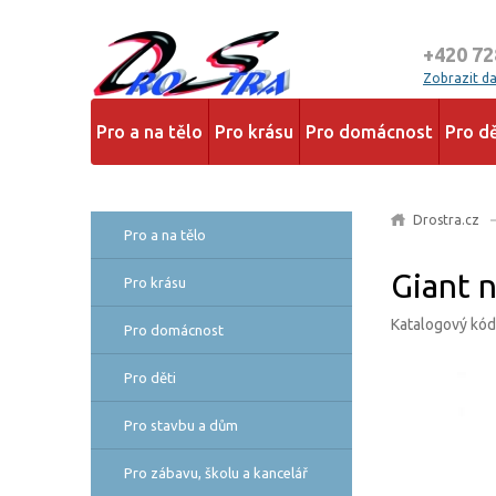
+420 72
Zobrazit dal
Pro a na tělo
Pro krásu
Pro domácnost
Pro dě
Drostra.cz
Pro a na tělo
Giant n
Pro krásu
Katalogový kód
Pro domácnost
Pro děti
Pro stavbu a dům
Pro zábavu, školu a kancelář