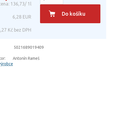
ena: 136,73/ 1l
Do košíku
6,28
EUR
,27
Kč bez DPH
5021689019409
or:
Antonín Rameš
výrobce