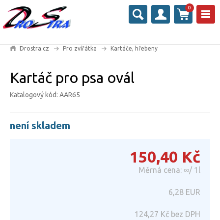
0
Drostra.cz
Pro zvířátka
Kartáče, hřebeny
Kartáč pro psa ovál
Katalogový kód: AAR65
není skladem
150,40
Kč
Měrná cena: ∞/ 1l
6,28
EUR
124,27
Kč bez DPH