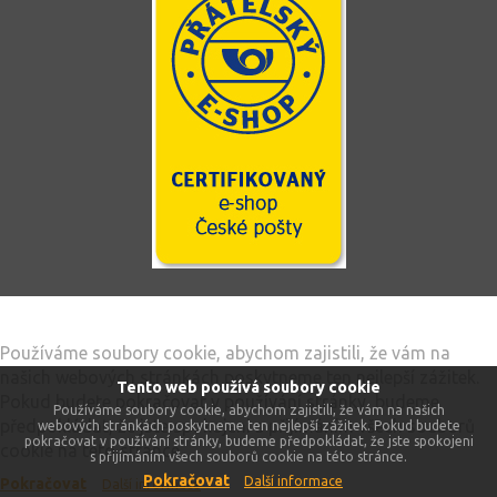
Tento web používá soubory cookie
Používáme soubory cookie, abychom zajistili, že vám na
našich webových stránkách poskytneme ten nejlepší zážitek.
Tento web používá soubory cookie
Pokud budete pokračovat v používání stránky, budeme
Používáme soubory cookie, abychom zajistili, že vám na našich
předpokládat, že jste spokojeni s přijímáním všech souborů
webových stránkách poskytneme ten nejlepší zážitek. Pokud budete
pokračovat v používání stránky, budeme předpokládat, že jste spokojeni
cookie na této stránce.
s přijímáním všech souborů cookie na této stránce.
Pokračovat
Další informace
Pokračovat
Další informace