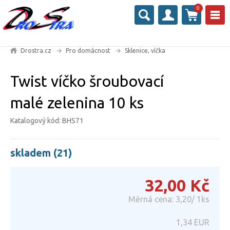
0
Drostra.cz
Pro domácnost
Sklenice, víčka
Twist víčko šroubovací
malé zelenina 10 ks
Katalogový kód: BHS71
skladem (21)
32,00
Kč
Měrná cena: 3,20/ 1ks
1,34
EUR