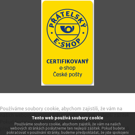
Tento web používá soubory cookie
Používáme soubory cookie, abychom zajistili, že vám na
našich webových stránkách poskytneme ten nejlepší zážitek.
Tento web používá soubory cookie
Pokud budete pokračovat v používání stránky, budeme
Používáme soubory cookie, abychom zajistili, že vám na našich
předpokládat, že jste spokojeni s přijímáním všech souborů
webových stránkách poskytneme ten nejlepší zážitek. Pokud budete
pokračovat v používání stránky, budeme předpokládat, že jste spokojeni