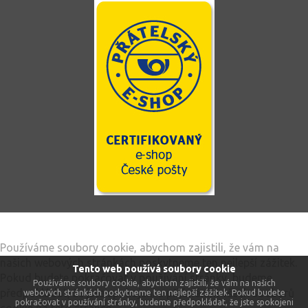
Tento web používá soubory cookie
Používáme soubory cookie, abychom zajistili, že vám na
našich webových stránkách poskytneme ten nejlepší zážitek.
Tento web používá soubory cookie
Pokud budete pokračovat v používání stránky, budeme
Používáme soubory cookie, abychom zajistili, že vám na našich
předpokládat, že jste spokojeni s přijímáním všech souborů
webových stránkách poskytneme ten nejlepší zážitek. Pokud budete
pokračovat v používání stránky, budeme předpokládat, že jste spokojeni