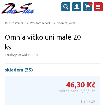
0
Drostra.cz
Pro domácnost
Sklenice, víčka
Omnia víčko uni malé 20
ks
Katalogový kód: BHS69
skladem (35)
46,30
Kč
Měrná cena: 2,32/ 1ks
1,94
EUR