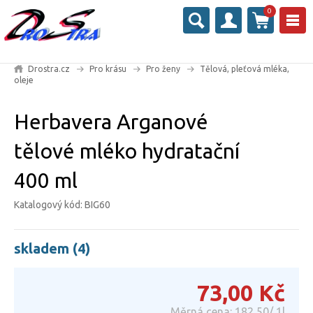
0
Drostra.cz
Pro krásu
Pro ženy
Tělová, pleťová mléka,
oleje
Herbavera Arganové
tělové mléko hydratační
400 ml
Katalogový kód: BIG60
skladem (4)
73,00
Kč
Měrná cena: 182,50/ 1l