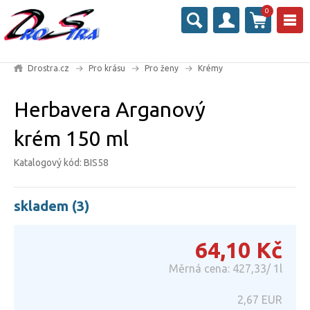
0
Drostra.cz
Pro krásu
Pro ženy
Krémy
Herbavera Arganový
krém 150 ml
Katalogový kód: BIS58
skladem (3)
64,10
Kč
Měrná cena: 427,33/ 1l
2,67
EUR