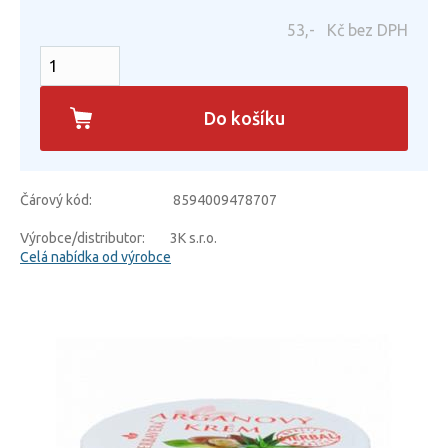
53,-
Kč bez DPH
Do košíku
Čárový kód:
8594009478707
Výrobce/distributor:
3K s.r.o.
Celá nabídka od výrobce