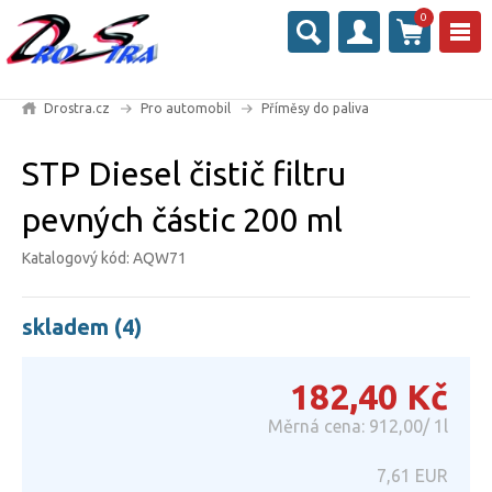
0
Drostra.cz
Pro automobil
Příměsy do paliva
STP Diesel čistič filtru
pevných částic 200 ml
Katalogový kód: AQW71
skladem (4)
182,40
Kč
Měrná cena: 912,00/ 1l
7,61
EUR