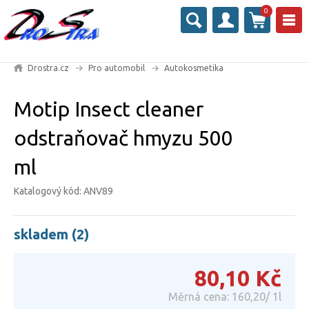
0
Drostra.cz
Pro automobil
Autokosmetika
Motip Insect cleaner
odstraňovač hmyzu 500
ml
Katalogový kód: ANV89
skladem (2)
80,10
Kč
Měrná cena: 160,20/ 1l