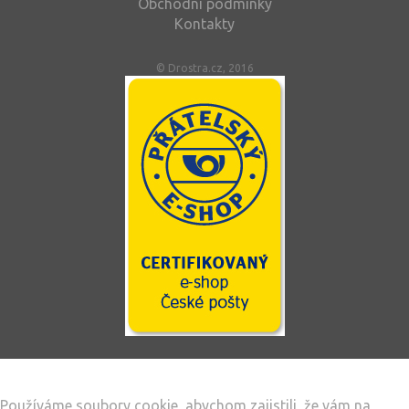
Obchodní podmínky
Kontakty
© Drostra.cz, 2016
Tento web používá soubory cookie
Používáme soubory cookie, abychom zajistili, že vám na