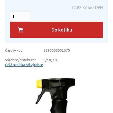
72,82
Kč bez DPH
Do košíku
Čárový kód:
8590005002670
Výrobce/distributor:
Lybar, a.s.
Celá nabídka od výrobce