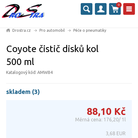
0
Drostra.cz
Pro automobil
Péče o pneumatiky
Coyote čistič disků kol
500 ml
Katalogový kód: AMW84
skladem (3)
88,10
Kč
Měrná cena: 176,20/ 1l
3,68
EUR