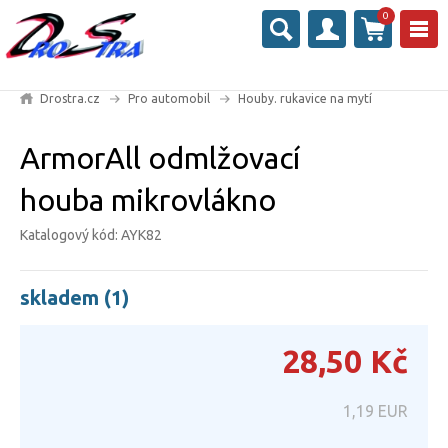
0
Drostra.cz
Pro automobil
Houby. rukavice na mytí
ArmorAll odmlžovací
houba mikrovlákno
Katalogový kód: AYK82
skladem (1)
28,50
Kč
1,19
EUR