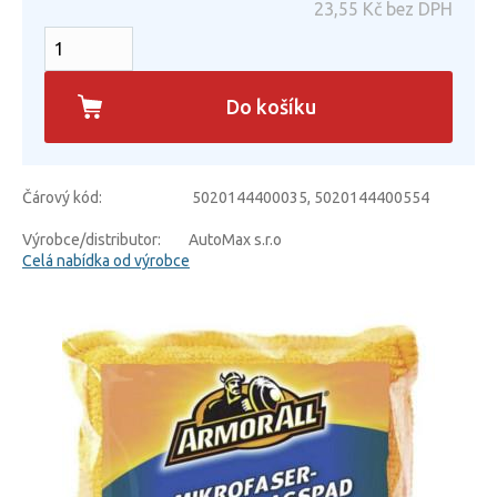
23,55
Kč bez DPH
Do košíku
Čárový kód:
5020144400035, 5020144400554
Výrobce/distributor:
AutoMax s.r.o
Celá nabídka od výrobce