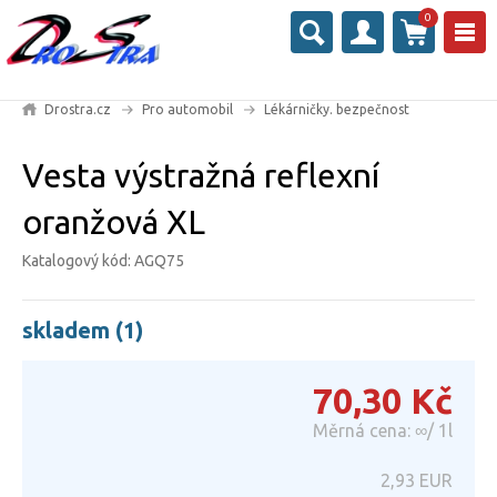
0
Drostra.cz
Pro automobil
Lékárničky. bezpečnost
Vesta výstražná reflexní
oranžová XL
Katalogový kód: AGQ75
skladem (1)
70,30
Kč
Měrná cena: ∞/ 1l
2,93
EUR