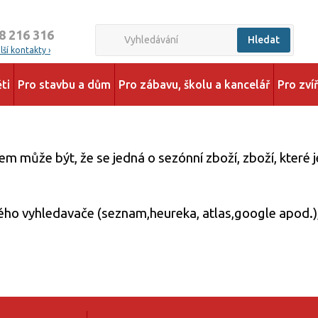
8 216 316
Hledat
ší kontakty ›
ti
Pro stavbu a dům
Pro zábavu, školu a kancelář
Pro zví
 může být, že se jedná o sezónní zboží, zboží, které
kého vyhledavače (seznam,heureka, atlas,google apod.),