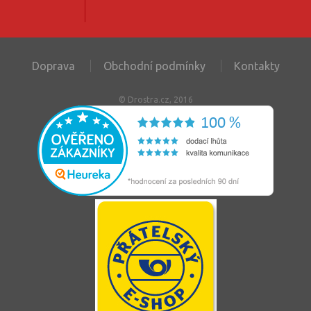
Doprava
Obchodní podmínky
Kontakty
© Drostra.cz, 2016