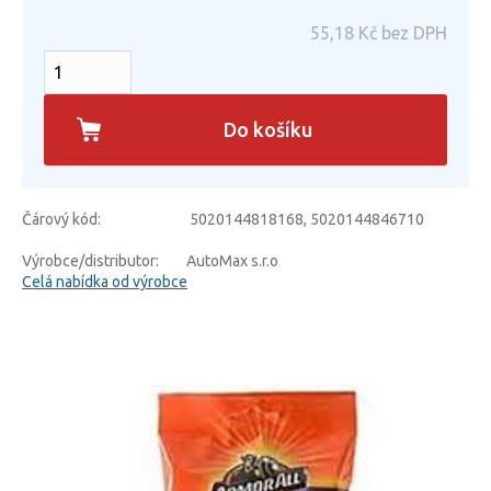
55,18
Kč bez DPH
Do košíku
Čárový kód:
5020144818168, 5020144846710
Výrobce/distributor:
AutoMax s.r.o
Celá nabídka od výrobce