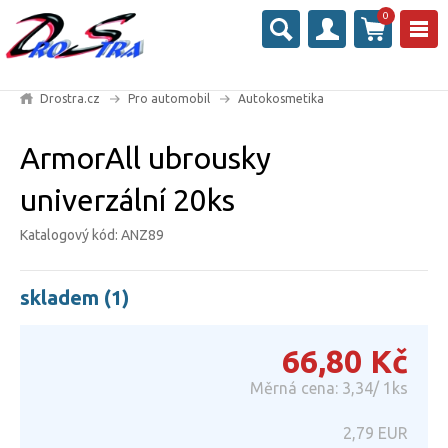
0
Drostra.cz
Pro automobil
Autokosmetika
ArmorAll ubrousky
univerzální 20ks
Katalogový kód: ANZ89
skladem (1)
66,80
Kč
Měrná cena: 3,34/ 1ks
2,79
EUR