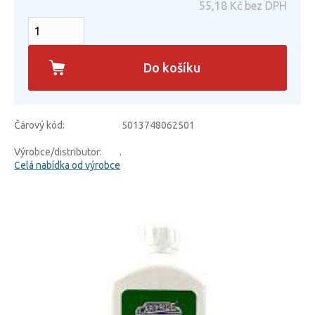
55,18
Kč bez DPH
Do košíku
Čárový kód:
5013748062501
Výrobce/distributor:
.
Celá nabídka od výrobce