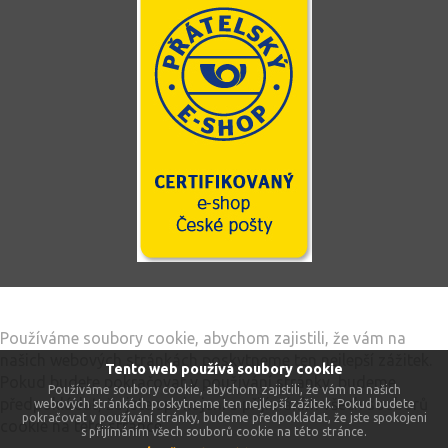
Tento web používá soubory cookie
Používáme soubory cookie, abychom zajistili, že vám na
našich webových stránkách poskytneme ten nejlepší zážitek.
Tento web používá soubory cookie
Pokud budete pokračovat v používání stránky, budeme
Používáme soubory cookie, abychom zajistili, že vám na našich
předpokládat, že jste spokojeni s přijímáním všech souborů
webových stránkách poskytneme ten nejlepší zážitek. Pokud budete
pokračovat v používání stránky, budeme předpokládat, že jste spokojeni
cookie na této stránce.
s přijímáním všech souborů cookie na této stránce.