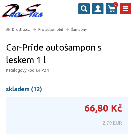
0
Drostra.cz
Pro automobil
Šampóny
Car-Pride autošampon s
leskem 1 l
Katalogový kód: BHP24
skladem (12)
66,80
Kč
2,79
EUR