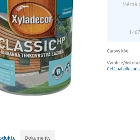
Měrná c
1467
Čárový kód:
Výrobce/distribut
Celá nabídka od 
oduktu
Dokumenty