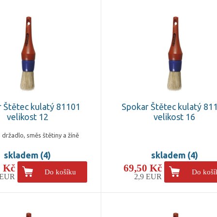
 Štětec kulatý 81101
Spokar Štětec kulatý 81
velikost 12
velikost 16
 držadlo, směs štětiny a žíně
skladem (4)
skladem (4)
0 Kč
69,50 Kč
Do košíku
Do koší
 EUR
2,9 EUR