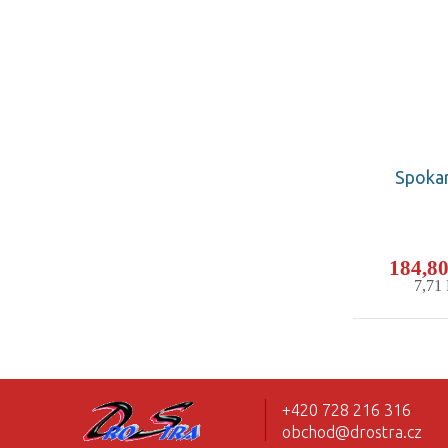
Spokar
184,8
7,71
+420 728 216 316
obchod@drostra.cz