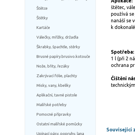
Aplikace:
štětec, vál
Štětce
používá se
Štětky
nanáší se 
k dokonalé
Kartáče
Válečky, mřížky, držadla
Škrabky, špachtle, stěrky
Spotřeba:
Brusné papíry.brusivo.kotouče
1 l (při 2 
ochrana pro
Nože, břity, řezáky
Zakrývací fólie, plachty
Čištění ná
technický
Misky, vany, kbelíky
Aplikační, tavné pistole
Malířské potřeby
Pomocné přípravky
Ostatní malířské pomůcky
Související 
Upínací pásy, popruhy, lana