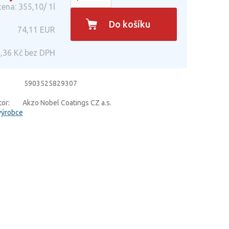
ena: 355,10/ 1l
Do košíku
74,11
EUR
,36
Kč bez DPH
5903525829307
or:
Akzo Nobel Coatings CZ a.s.
výrobce