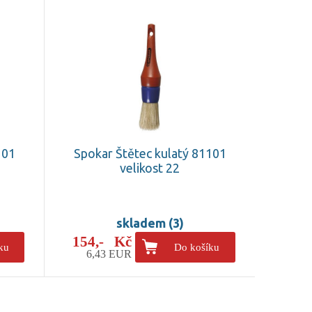
101
Spokar Štětec kulatý 81101
velikost 22
skladem (3)
154,- Kč
ku
Do košíku
6,43 EUR