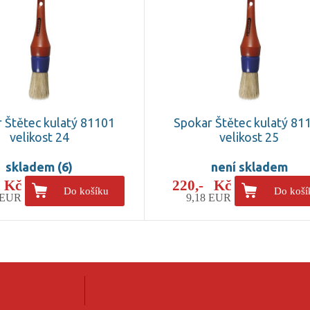
 Štětec kulatý 81101
Spokar Štětec kulatý 81
velikost 24
velikost 25
skladem (6)
není skladem
0 Kč
220,- Kč
Do košíku
Do koší
 EUR
9,18 EUR