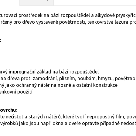
zurovací prostředek na bázi rozpouštědel a alkydové pryskyřice
rčený pro dřevo vystavené povětrnosti, tenkovrstvá lazura pro
:
rvý impregnační základ na bázi rozpouštědel
na dřeva proti zamodrání, plísním, houbám, hmyzu, povětrnos
ý jako ochranný nátěr na nosné a ostatní konstrukce
enkovní použití
povrchu:
e nečistot a starých nátěrů, které tvoří nepropustný film, po
 výrobků jako jsou např. okna a dveře opravte případné nedos