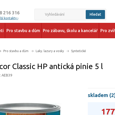
8 216 316
Hledat
ší kontakty ›
ti
Pro stavbu a dům
Pro zábavu, školu a kancelář
Pro zví
Pro stavbu a dům
Laky. lazury a vosky
Syntetické
or Classic HP antická pinie 5 l
d: AEB39
skladem (2
177