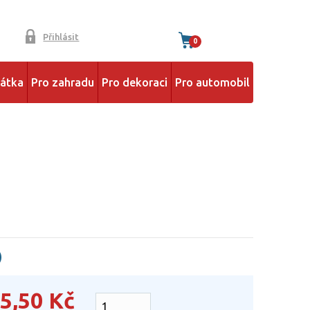
Přihlásit
0
řátka
Pro zahradu
Pro dekoraci
Pro automobil
)
5,50
Kč