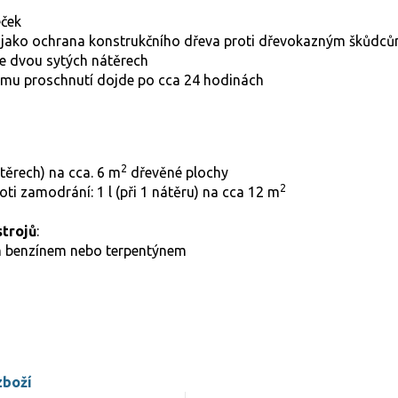
eček
 jako ochrana konstrukčního dřeva proti dřevokazným škůdc
ve dvou sytých nátěrech
mu proschnutí dojde po cca 24 hodinách
2
nátěrech) na cca. 6 m
dřevěné plochy
2
ti zamodrání: 1 l (při 1 nátěru) na cca 12 m
strojů
:
m benzínem nebo terpentýnem
zboží