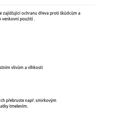
 zajišťující ochranu dřeva proti škůdcům a
 venkovní použití .
tním vlivům a vlhkosti
vrch přebruste např. smirkovým
tatky tmelením.