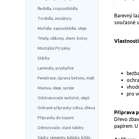
Ředidla, rozpouštědla
Barevný la
Tvrdidla, iniciátory
současně u
Mořidla. napouštědla. oleje
Tmely, silikony, chem. kotvy
Vlastnosti
Montážní PU pěny
Stěrky
Lamináty, pryskyřice
bezba
Penetrace, úprava betonu, malt
ochra
vhodn
Maziva, oleje, spreje
pro v
Odstranovače nečistot, olejů
Ochrané přípravky-zdiva, dřeva
Příprava 
Přípravky do topení
Dřevo zbavt
papírem. U
Odrezovače, staré nátěry
Sádry, cementy, běloby, křídy