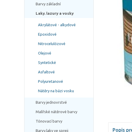
Barvy základní
Laky. lazury a vosky
Akrylátové - alkydové
Epoxidové
Nitrocelulózové
Olejové
Syntetické
Asfaltové
Polyuretanové
Nátěry na bázi vosku
Barvy jednovrstvé
Malířské nátěrové barvy
Tónovací barvy
Popis pr
Barvy.laky ve spreji