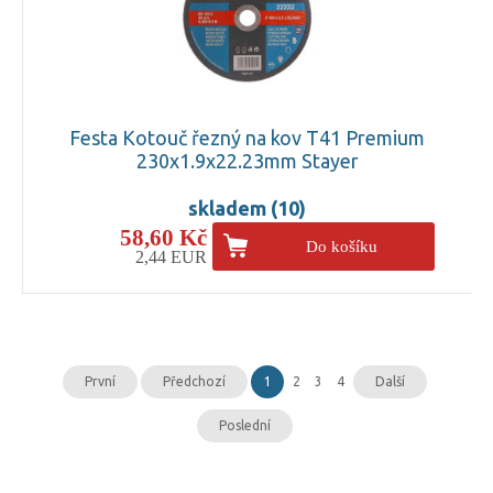
Festa Kotouč řezný na kov T41 Premium
230x1.9x22.23mm Stayer
skladem (10)
58,60 Kč
Do košíku
2,44 EUR
První
Předchozí
1
2
3
4
Další
Poslední