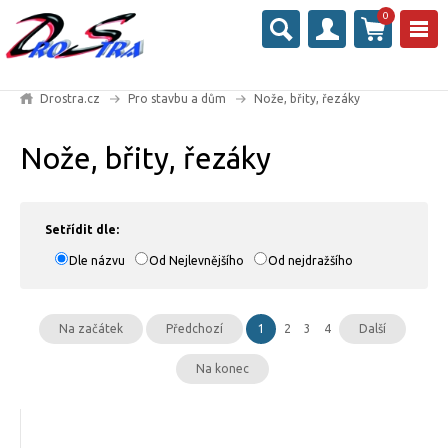
0
Drostra.cz
Pro stavbu a dům
Nože, břity, řezáky
Nože, břity, řezáky
Setřídit dle:
Dle názvu
Od Nejlevnějšího
Od nejdražšího
Na začátek
Předchozí
1
2
3
4
Další
Na konec