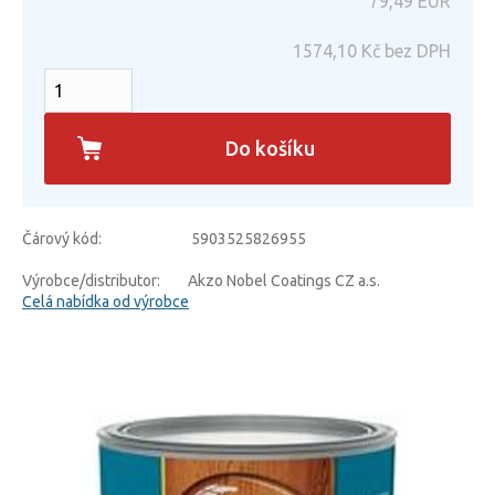
79,49
EUR
1574,10
Kč bez DPH
Do košíku
Čárový kód:
5903525826955
Výrobce/distributor:
Akzo Nobel Coatings CZ a.s.
Celá nabídka od výrobce