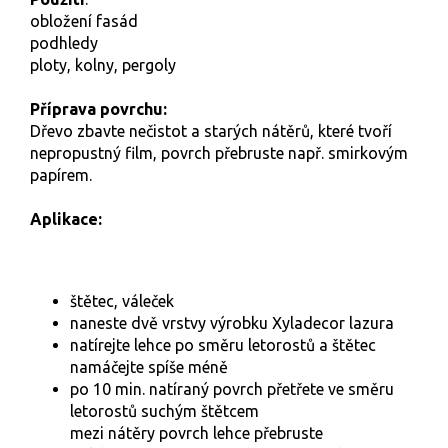
obložení fasád
podhledy
ploty, kolny, pergoly
Příprava povrchu:
Dřevo zbavte nečistot a starých nátěrů, které tvoří
nepropustný film, povrch přebruste např. smirkovým
papírem.
Aplikace:
štětec, váleček
naneste dvě vrstvy výrobku Xyladecor lazura
natírejte lehce po směru letorostů a štětec
namáčejte spíše méně
po 10 min. natíraný povrch přetřete ve směru
letorostů suchým štětcem
mezi nátěry povrch lehce přebruste