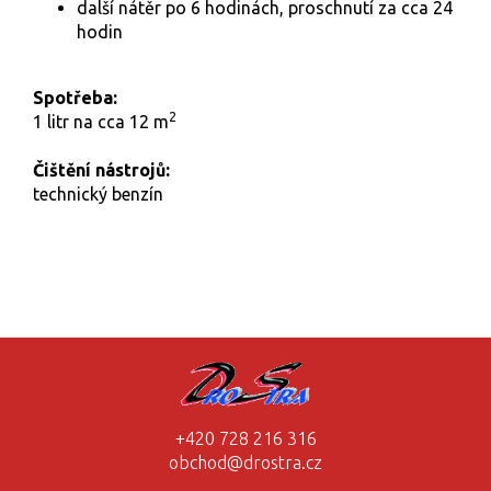
další nátěr po 6 hodinách, proschnutí za cca 24
hodin
Spotřeba:
2
1 litr na cca 12 m
Čištění nástrojů:
technický benzín
+420 728 216 316
obchod@drostra.cz