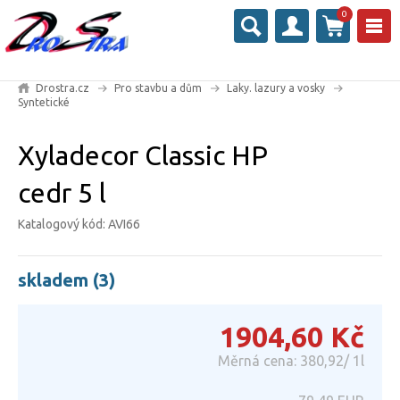
0
Drostra.cz
Pro stavbu a dům
Laky. lazury a vosky
Syntetické
Xyladecor Classic HP
cedr 5 l
Katalogový kód: AVI66
skladem (3)
1904,60
Kč
Měrná cena: 380,92/ 1l