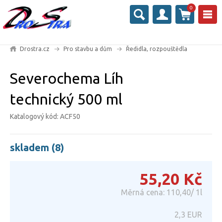
0
Drostra.cz
Pro stavbu a dům
Ředidla, rozpouštědla
Severochema Líh
technický 500 ml
Katalogový kód: ACF50
skladem (8)
55,20
Kč
Měrná cena: 110,40/ 1l
2,3
EUR