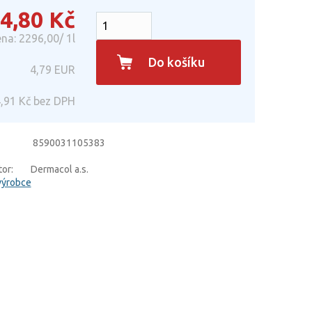
4,80
Kč
na: 2296,00/ 1l
Do košíku
4,79
EUR
,91
Kč bez DPH
8590031105383
or:
Dermacol a.s.
výrobce