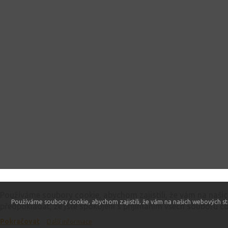
Tento web používá soubory cookie
Používáme soubory cookie, abychom zajistili, že vám na naši
Používáme soubory cookie, abychom zajistili, že vám na našich webových st
předpokládat, že jste spokojeni s přijímáním všech souborů co
Pokračovat
Další informace