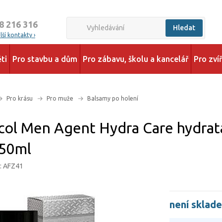
8 216 316
Hledat
ší kontakty ›
ti
Pro stavbu a dům
Pro zábavu, školu a kancelář
Pro zví
Pro krásu
Pro muže
Balsamy po holení
ol Men Agent Hydra Care hydrat
 50ml
d: AFZ41
není sklad