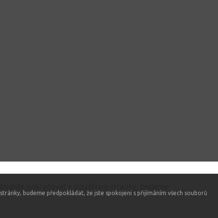
 budete pokračovat v používání stránky, budeme
stránky, budeme předpokládat, že jste spokojeni s přijímáním všech souborů