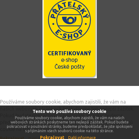
Tento web používá soubory cookie
Používáme soubory cookie, abychom zajistili, že vám na
našich webových stránkách poskytneme ten nejlepší zážitek.
Tento web používá soubory cookie
Pokud budete pokračovat v používání stránky, budeme
Používáme soubory cookie, abychom zajistili, že vám na našich
předpokládat, že jste spokojeni s přijímáním všech souborů
webových stránkách poskytneme ten nejlepší zážitek. Pokud budete
pokračovat v používání stránky, budeme předpokládat, že jste spokojeni
cookie na této stránce.
s přijímáním všech souborů cookie na této stránce.
Pokračovat
Další informace
Pokračovat
Další informace