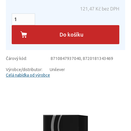
121,47
Kč bez DPH
Do košíku
Čárový kód:
8710847937040, 8720181343469
Výrobce/distributor:
Unilever
Celá nabídka od výrobce