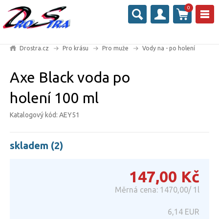
0
Drostra.cz
Pro krásu
Pro muže
Vody na - po holení
Axe Black voda po
holení 100 ml
Katalogový kód: AEY51
skladem (2)
147,00
Kč
Měrná cena: 1470,00/ 1l
6,14
EUR