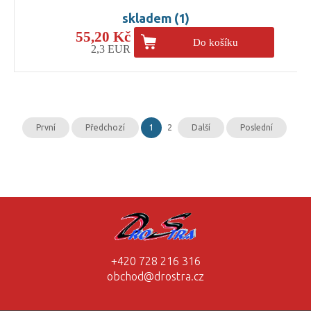
skladem (1)
55,20 Kč
Do košíku
2,3 EUR
První
Předchozí
1
2
Další
Poslední
+420 728 216 316
obchod@drostra.cz