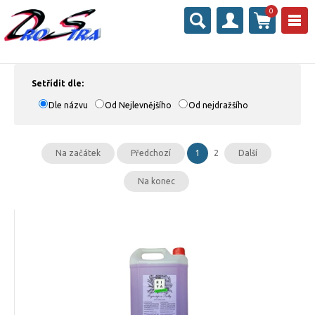
0
Setřídit dle:
Dle názvu
Od Nejlevnějšího
Od nejdražšího
Na začátek
Předchozí
1
2
Další
Na konec