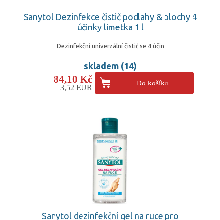
Sanytol Dezinfekce čistič podlahy & plochy 4
účinky limetka 1 l
Dezinfekční univerzální čistič se 4 účin
skladem (14)
84,10 Kč
Do košíku
3,52 EUR
Sanytol dezinfekční gel na ruce pro