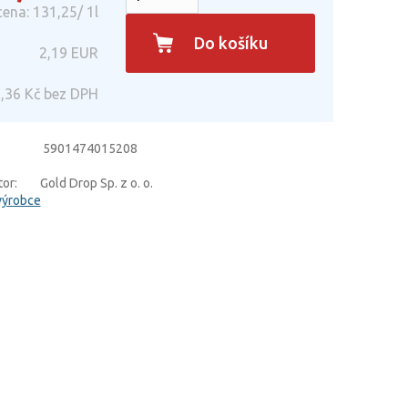
ena: 131,25/ 1l
Do košíku
2,19
EUR
,36
Kč bez DPH
5901474015208
or:
Gold Drop Sp. z o. o.
výrobce