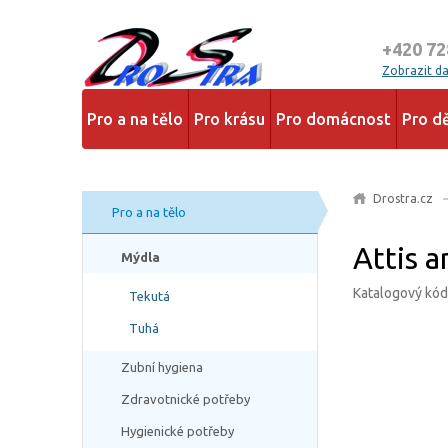
+420 72
Zobrazit dal
Pro a na tělo
Pro krásu
Pro domácnost
Pro dě
Drostra.cz
Pro a na tělo
Attis a
Mýdla
Katalogový kó
Tekutá
Tuhá
Zubní hygiena
Zdravotnické potřeby
Hygienické potřeby