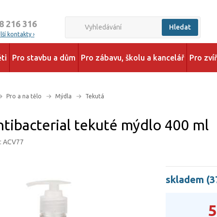
8 216 316
Hledat
ší kontakty ›
ti
Pro stavbu a dům
Pro zábavu, školu a kancelář
Pro zví
Pro a na tělo
Mýdla
Tekutá
ntibacterial tekuté mýdlo 400 ml
d: ACV77
skladem (3
5