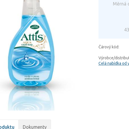
Měrná c
43
Čárový kód:
Výrobce/distribut
Celá nabídka od 
oduktu
Dokumenty