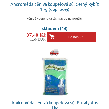
Androméda pěnivá koupelová sůl Černý Rybíz
1 kg (doprodej)
Pěnivá koupelová sůl. Návod na použití:
skladem (14)
37,40 Kč
Do košíku
1,56 EUR
Androméda pěnivá koupelová sůl Eukalyptus
1 kg