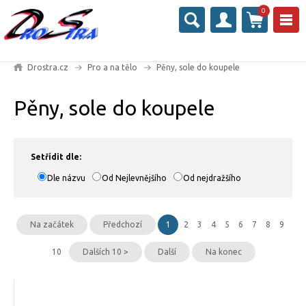
0
Drostra.cz
Pro a na tělo
Pěny, sole do koupele
Pěny, sole do koupele
Setřídit dle:
Dle názvu
Od Nejlevnějšího
Od nejdražšího
Na začátek
Předchozí
1
2
3
4
5
6
7
8
9
10
Dalších 10 >
Další
Na konec