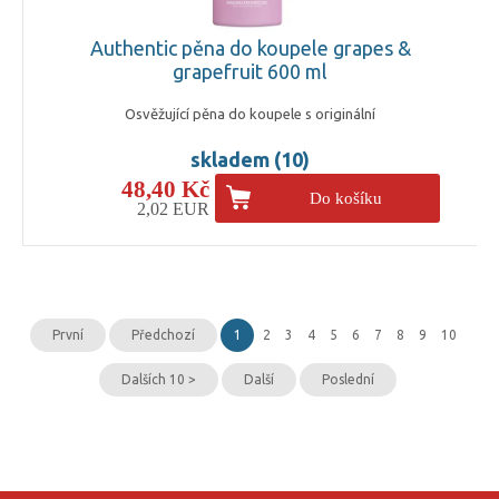
Authentic pěna do koupele grapes &
grapefruit 600 ml
Osvěžující pěna do koupele s originální
skladem (10)
48,40 Kč
Do košíku
2,02 EUR
První
Předchozí
1
2
3
4
5
6
7
8
9
10
Dalších 10 >
Další
Poslední