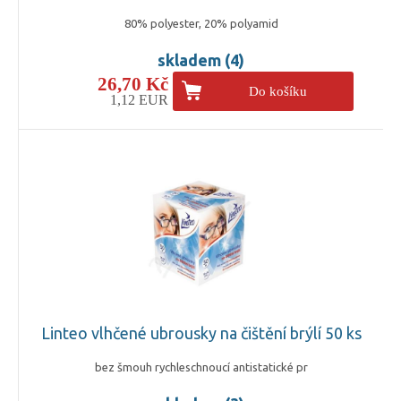
80% polyester, 20% polyamid
skladem (4)
26,70 Kč
Do košíku
1,12 EUR
Linteo vlhčené ubrousky na čištění brýlí 50 ks
bez šmouh rychleschnoucí antistatické pr