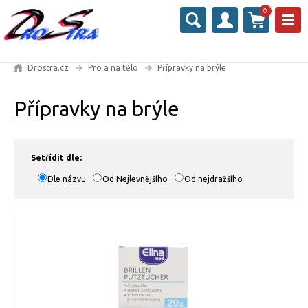
0
Drostra.cz
Pro a na tělo
Přípravky na brýle
Přípravky na brýle
Setřídit dle:
Dle názvu
Od Nejlevnějšího
Od nejdražšího