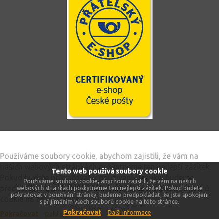
Tento web používá soubory cookie
Používáme soubory cookie, abychom zajistili, že vám na
našich webových stránkách poskytneme ten nejlepší zážitek.
Tento web používá soubory cookie
Pokud budete pokračovat v používání stránky, budeme
Používáme soubory cookie, abychom zajistili, že vám na našich
předpokládat, že jste spokojeni s přijímáním všech souborů
webových stránkách poskytneme ten nejlepší zážitek. Pokud budete
pokračovat v používání stránky, budeme předpokládat, že jste spokojeni
cookie na této stránce.
s přijímáním všech souborů cookie na této stránce.
Pokračovat
Další informace
Pokračovat
Další informace